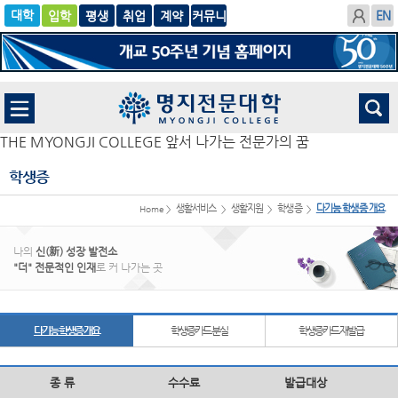
입학
글로
평생
취업
계
벌
약
THE MYONGJI COLLEGE 앞서 나가는 전문가의 꿈
학생증
생활서비스
생활지원
학생증
다기능 학생증 개요
Home >
>
>
>
나의
신(新) 성장 발전소
"더" 전문적인 인재
로 커 나가는 곳
다기능 학생증 개요
학생증카드 분실
학생증카드 재발급
종 류
수수료
발급대상