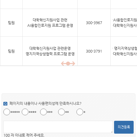
대학혁신지원사업 관련
·AI융합진로지원
팀원
300-3967
AI융합진로지원 프로그램 운영
·
대학혁신지원사
대학혁신지원사업 관련운영
·
명지지역상생협
팀원
300-3791
명지지역상생협력 프로그램 운영
·대학혁신지원사
페이지의 내용이나 사용편의성에 만족하시나요?
의견등록
100 자 이내로 적어 주세요.