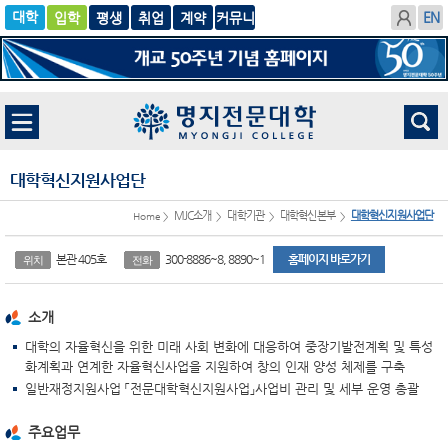
입학
글로
평생
취업
계
벌
약
대학혁신지원사업단
MJC소개
대학기관
대학혁신본부
대학혁신지원사업단
Home >
>
>
>
본관 405호
300-8886~8, 8890~1
홈페이지 바로가기
위치
전화
소개
대학의 자율혁신을 위한 미래 사회 변화에 대응하여 중장기발전계획 및 특성
화계획과 연계한 자율혁신사업을 지원하여 창의 인재 양성 체제를 구축
일반재정지원사업 「전문대학혁신지원사업」사업비 관리 및 세부 운영 총괄
주요업무