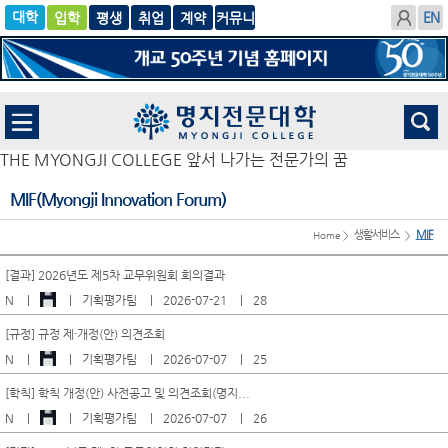
입학
글로
평생
취업
계
벌
약
THE MYONGJI COLLEGE 앞서 나가는 전문가의 꿈
MIF(Myongji Innovation Forum)
생활서비스
MIF
Home >
>
[결과] 2026년도 제5차 교무위원회 회의결과
N
기획평가팀
2026-07-21
28
[규정] 규정 제・개정(안) 의견조회
N
기획평가팀
2026-07-07
25
[학칙] 학칙 개정(안) 사전공고 및 의견조회(명지...
N
기획평가팀
2026-07-07
26