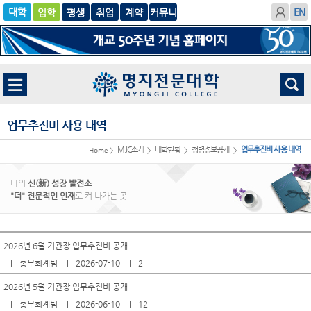
입학
글로
평생
취업
계
벌
약
업무추진비 사용 내역
MJC소개
대학현황
청렴정보공개
업무추진비 사용 내역
Home >
>
>
>
나의
신(新) 성장 발전소
"더" 전문적인 인재
로 커 나가는 곳
2026년 6월 기관장 업무추진비 공개
총무회계팀
2026-07-10
2
2026년 5월 기관장 업무추진비 공개
총무회계팀
2026-06-10
12