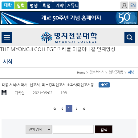
입학
글로
평생
취업
계
벌
약
THE MYONGJI COLLEGE 미래를 이끌어나갈 인재양성
서식
정보서비스
청탁금지법
서식
Home >
>
>
각종 서식(서약서, 신고서, 외부강의신고서,초과사례신고서등...
기획실
2021-06-02
198
1