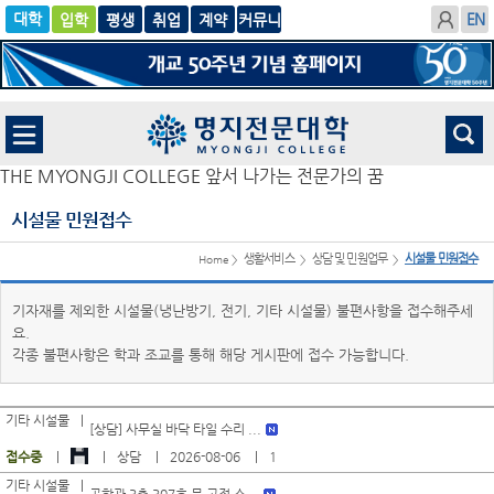
입학
글로
평생
취업
계
벌
약
THE MYONGJI COLLEGE 앞서 나가는 전문가의 꿈
시설물 민원접수
생활서비스
상담 및 민원업무
시설물 민원접수
Home >
>
>
기자재를 제외한 시설물(냉난방기, 전기, 기타 시설물) 불편사항을 접수해주세
요.
각종 불편사항은 학과 조교를 통해 해당 게시판에 접수 가능합니다.
기타 시설물
[상담] 사무실 바닥 타일 수리 ...
접수중
상담
2026-08-06
1
기타 시설물