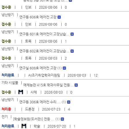
공학관 3층 307호 문 고정 스...
접수중
인보
2026-08-06
0
냉난방기
연구동 606호 에어컨 고장
접수중
인보
2026-08-06
0
냉난방기
연구동 601호 에어컨이 고장났습...
접수중
토목
2026-08-06
1
냉난방기
연구동 602호 에어컨이 고장났습...
접수중
토목
2026-08-03
2
냉난방기
연구실 608호 에어컨 고장 (1)
처리완료
AI조기취업학과지원팀
2026-08-03
12
기타 시설물
예체능관 415호 학과사무실 전등...
접수중
사체
2026-08-03
0
냉난방기
연구동 306호 에어컨 수리 ... (1)
처리중
드론정
2026-07-23
4
전기
[학술정보원(도서관)] 전등 ... (1)
처리완료
학술
2026-07-20
1