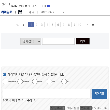
전기
[패리] 예체능관 B1층, ... (1)
처리완료
패믹
2026-06-25
2
1
2
3
4
5
6
7
8
9
10
페이지의 내용이나 사용편의성에 만족하시나요?
의견등록
100 자 이내로 적어 주세요.
담당부서
구매시설팀
연락처
02-300-1032