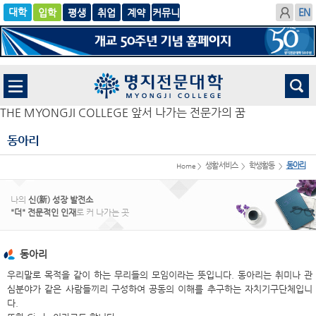
입학
글로
평생
취업
계
벌
약
THE MYONGJI COLLEGE 앞서 나가는 전문가의 꿈
동아리
생활서비스
학생활동
동아리
Home >
>
>
나의
신(新) 성장 발전소
"더" 전문적인 인재
로 커 나가는 곳
동아리
우리말로 목적을 같이 하는 무리들의 모임이라는 뜻입니다. 동아리는 취미나 관
심분야가 같은 사람들끼리 구성하여 공동의 이해를 추구하는 자치기구단체입니
다.