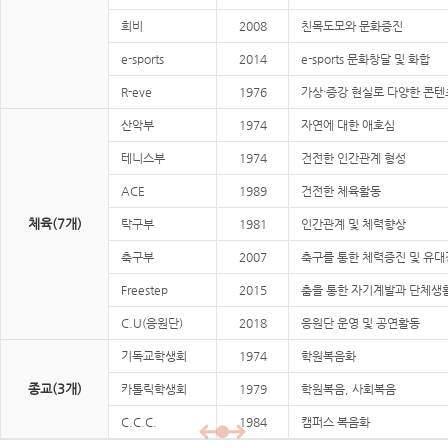
희비
2008
친목도모와 문화증진
e-sports
2014
e-sports 문화창달 및 화합
R-eve
1976
가상·증강 현실로 다양한 콘텐
산악부
1974
자연에 대한 애호심
테니스부
1974
건전한 인간관계 형성
ACE
1989
건전한 체육활동
체육(7개)
탁구부
1981
인간관계 및 체력향상
축구부
2007
축구를 통한 체력증진 및 유
Freestep
2015
춤을 통한 자기계발과 단체생
C.U(응원단)
2018
응원단 운영 및 공연활동
기독교학생회
1974
학원복음화
종교(3개)
카톨릭학생회
1979
학원복음, 사회복음
C.C.C.
1984
캠퍼스 복음화