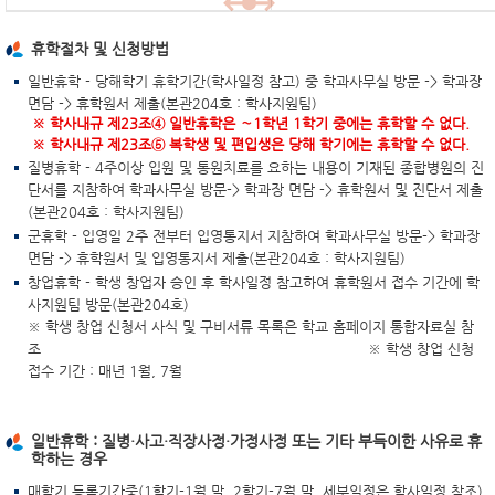
휴학절차 및 신청방법
일반휴학 - 당해학기 휴학기간(학사일정 참고) 중 학과사무실 방문 -> 학과장
면담 -> 휴학원서 제출(본관204호 : 학사지원팀)
※ 학사내규 제23조
④ 일반휴학은 ∼1학년 1학기 중에는 휴학할 수 없다.
※ 학사내규 제23조
⑤ 복학생 및 편입생은 당해 학기에는 휴학할 수 없다.
질병휴학 - 4주이상 입원 및 통원치료를 요하는 내용이 기재된 종합병원의 진
단서를 지참하여 학과사무실 방문-> 학과장 면담 -> 휴학원서 및 진단서 제출
(본관204호 : 학사지원팀)
군휴학 - 입영일 2주 전부터 입영통지서 지참하여 학과사무실 방문-> 학과장
면담 -> 휴학원서 및 입영통지서 제출(본관204호 : 학사지원팀)
창업휴학 - 학생 창업자 승인 후 학사일정 참고하여 휴학원서 접수 기간에 학
사지원팀 방문(본관204호)
※ 학생 창업 신청서 사식 및 구비서류 목록은 학교 홈페이지 통합자료실 참
조 ※
학생 창업 신청
접수 기간 : 매년 1월, 7월
일반휴학 : 질병·사고·직장사정·가정사정 또는 기타 부득이한 사유로 휴
학하는 경우
매학기 등록기간중(1학기-1월 말, 2학기-7월 말, 세부일정은 학사일정 참조)