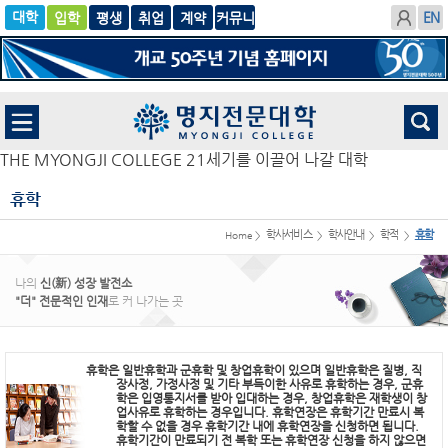
입학
글로
평생
취업
계
벌
약
THE MYONGJI COLLEGE 21세기를 이끌어 나갈 대학
휴학
학사서비스
학사안내
학적
휴학
Home >
>
>
>
나의
신(新) 성장 발전소
"더" 전문적인 인재
로 커 나가는 곳
휴학은 일반휴학과 군휴학 및 창업휴학이 있으며 일반휴학은 질병, 직
장사정, 가정사정 및 기타 부득이한 사유로 휴학하는 경우, 군휴
학은 입영통지서를 받아 입대하는 경우, 창업휴학은 재학생이 창
업사유로 휴학하는 경우입니다. 휴학연장은 휴학기간 만료시 복
학할 수 없을 경우 휴학기간 내에 휴학연장을 신청하면 됩니다.
휴학기간이 만료되기 전 복학 또는 휴학연장 신청을 하지 않으면