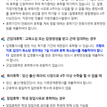
에 휴학을 신청하여야 하며 학기중에는 휴학을 허가하지 않습니다. 단, 질병,
직장지방전출 등 부득이한 사유로 4주이상 수업을 할 수 없을 때는 증빙서류
를 첨부하여 총장의 승인을 얻어 허가할 수 있음.(질병휴학은 종합병원의 4주
이상진단서, 직장지방 전출은 지방전출인사발령서 첨부)
휴학기간이 만료되어 휴학을 계속 원할 때에는 휴학기간 만료이전에 휴학연장
원을 제출하여야 합니다.
군입대휴학 : 교육소집 또는 입영영장을 받고 군에 입대하는 경우
입영통지서를 받은 자는 학기중 기간에 제한없이 휴학할 수 있습니다.
귀향조
치로 입대가 취소된 경우에는 7일 이내에 휴학 취소원서를 제출하여야 합니
다
. 일반휴학 중 입영통지서를 받은 경우에는 반드시 휴학연장원을 제출하여
야 합니다.
군입대휴학은 휴학횟수에 포함하지 않습니다.
육아휴학 : 임신·출산·육아의 사정으로 4주 이상 수학을 할 수 없을 때
임신, 출산(병원진단서) 또는 가족관계증명서를 제출하여야 합니다.
군휴학과 동일하게 일반휴학 횟수에 포함되지 않음
창업휴학 : 학생 창업사유로 휴학하는 경우
창업휴학은 학생 창업자로 승인을 얻은 학생에 한해 신청 가능함.