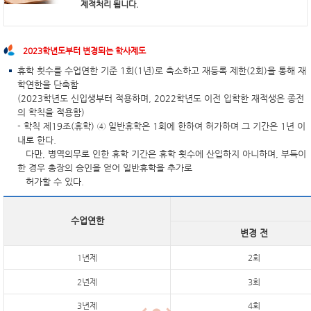
제적처리 됩니다
.
2023학년도부터 변경되는 학사제도
휴학 횟수를 수업연한 기준 1회(1년)로 축소하고 재등록 제한(2회)을 통해 재
학연한을 단축함
(2023학년도 신입생부터 적용하며, 2022학년도 이전 입학한 재적생은 종전
의 학칙을 적용함)
- 학칙 제19조(휴학) ④ 일반휴학은 1회에 한하여 허가하며 그 기간은 1년 이
내로 한다.
다만, 병역의무로 인한 휴학 기간은 휴학 횟수에 산입하지 아니하며, 부득이
한 경우 총장의 승인을 얻어 일반휴학을 추가로
허가할 수 있다.
수업연한
변경 전
1년제
2회
2년제
3회
3년제
4회