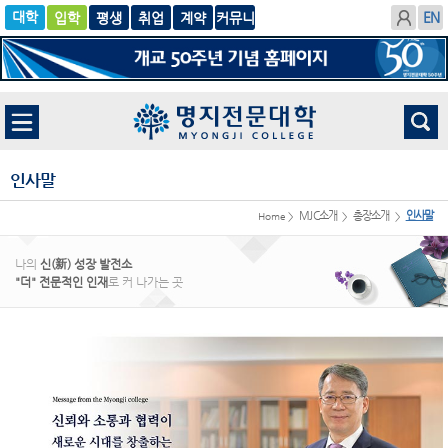
입학
글로
평생
취업
계
벌
약
인사말
MJC소개
총장소개
인사말
Home >
>
>
나의
신(新) 성장 발전소
"더" 전문적인 인재
로 커 나가는 곳