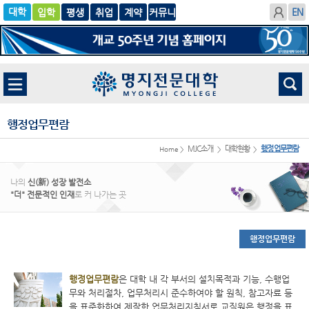
입학
글로
평생
취업
계
벌
약
행정업무편람
MJC소개
대학현황
행정업무편람
Home >
>
>
나의
신(新) 성장 발전소
"더" 전문적인 인재
로 커 나가는 곳
행정업무편람
행정업무편람
은 대학 내 각 부서의 설치목적과 기능, 수행업
무와 처리절차, 업무처리시 준수하여야 할 원칙, 참고자료 등
을 표준화하여 제작한 업무처리지침서로 교직원은 행정을 표