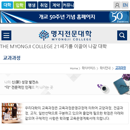
입학
글로
평생
취업
계
벌
약
THE MYONGJI COLLEGE 21세기를 이끌어 나갈 대학
교과과정
학사서비스
학사안내
교과과정
Home >
>
>
나의
신(新) 성장 발전소
"더" 전문적인 인재
로 커 나가는 곳
우리대학의 교육과정은 교육과정운영규정에 의하여 교양과정, 전공과
정, 교직, 일반선택으로 구분하고 있으며 졸업에 필요한 학점은 아래와
같으며 구체적인 사항은 학과별 교육운영계획서에 의합니다.