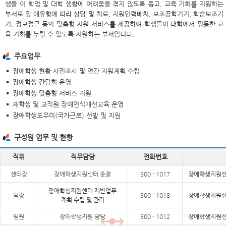
생들 이 학업 및 대학 생활에 어려움을 겪지 않도록 돕고, 교육 기회를 지원하는
부서로 장 애유형에 따라 상담 및 치료, 지원인력배치, 보조공학기기, 학습보조기
기, 정보접근 등의 맞춤형 지원 서비스를 제공하여 학생들이 대학에서 평등한 교
육 기회를 누릴 수 있도록 지원하는 부서입니다.
주요업무
장애학생 현황 사전조사 및 연간 지원계획 수립
장애학생 간담회 운영
장애학생 맞춤형 서비스 지원
재학생 및 교직원 장애인식개선교육 운영
장애학생도우미(국가근로) 선발 및 지원
구성원 업무 및 현황
직위
직무담당
전화번호
센터장
장애학생지원센터 총괄
300 - 1017
· 장애학생지원센
장애학생지원센터 제반업무
팀장
300 - 1018
· 장애학생지원센
계획 수립 및 관리
팀원
장애학생지원 담당
300 - 1012
· 장애학생지원센