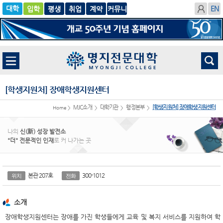
입학
글로
평생
취업
계
벌
약
[학생지원처] 장애학생지원센터
MJC소개
대학기관
행정본부
[학생지원처] 장애학생지원센터
Home >
>
>
>
나의
신(新) 성장 발전소
"더" 전문적인 인재
로 커 나가는 곳
본관 207호
300-1012
위치
전화
소개
장애학생지원센터는 장애를 가진 학생들에게 교육 및 복지 서비스를 지원하여 학