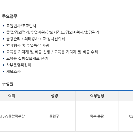
주요업무
교원인사/조교인사
졸업/강의평가/수업지원/강의시간표/강의계획서/출강관리
출강관리 / 외래강사 / 교·강사협의회
학과행사 및 수업특강 지원
교육용 기자재 및 비품 선정 / 교육용 기자재 및 비품 수리
교육용 실험실습재료 선정
학부운영위원회
재물조사
구성원
직위
성명
직무담당
AI·SW융합학부장
윤현구
학부 총괄
02