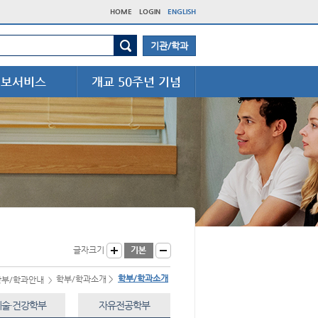
HOME
LOGIN
ENGLISH
기관/학과
정보서비스
개교 50주년 기념
글자크기
학부/학과소개
학부/학과소개 >
학부/학과안내
>
예술·건강학부
자유전공학부