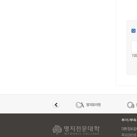
10
부서/부속
대학정보공
우)03656