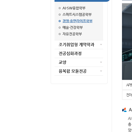
AI·SW융합학부
스마트시스템공학부
경영·휴먼라이프학부
예술·건강학부
자유전공학부
조기취업형 계약학과
전공심화과정
교양
융복합 모듈전공
AI
전자
A
A
총
양