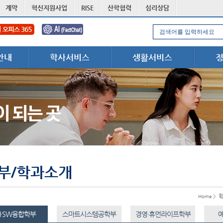
계약
혁신지원사업
RISE
산학협력
심리상담
안내
학사서비스
생활서비스
부/학과소개
Home >
I·SW융합학부
스마트시스템공학부
경영·휴먼라이프학부