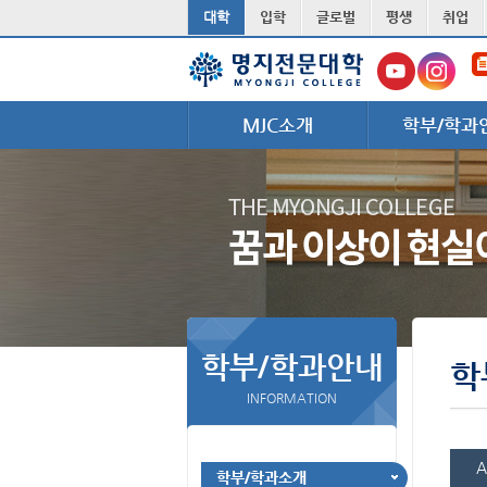
대학
입학
글로벌
평생
취업
주메뉴 바로가기
서브메뉴 바로가기
본문 바로가기
MJC소개
학부/학과
학부/학과안내
학
INFORMATION
A
학부/학과소개