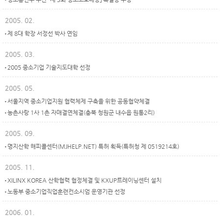
2005. 02.
제 8대 학장 서정선 박사 연임
2005. 03.
2005 중소기업 기술지도대학 선정
2005. 05.
서울지역 중소기업지원 협력체제 구축을 위한 공동협약체결
농촌사랑 1사 1촌 자매결연체결(충북 청원군 내수읍 원통2리)
2005. 09.
명지산학 해피콜센터(MJHELP.NET) 특허 획득(특허청 제 0519214호)
2005. 11.
XILINX KOREA 산학협력 협정체결 및 KXUP트레이닝센터 설치
노동부 중소기업직업훈련컨소시엄 운영기관 선정
2006. 01.