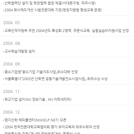
산학협력단 설치 및 학관협력 협정 체결(서대문구청, 파주시청)
2004 학사제도개선 시범전문대학 지정(현장지향형 평생교육 운영)
2004. 05.
교육인적자원부 주관 2004년도 특성화 2영역, 주문식교육, 실험실습비지원사업 선정
2004. 08.
교수학습개발원 설치
2004. 09.
중소기업청「중소기업 기술지도사업」우수대학 선정
서울특별시「2003년 산학연 공동기술개발컨소시엄사업」 최우수상 수상
2004. 11.
학교기업 설치(MJ 정보기술 , MJ 아트세라믹)
2004. 12.
명지산학 해피콜센터(MJHELP.NET) 오픈
2004 한국전문대학교육협의회 평가 유아교육과 최우수학과 선정
정보통신부 주관 「제 3회 정보보호대상」 특별상 수상