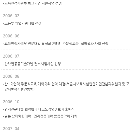
교육인적자원부 학교기업 지원사업 선정
2006. 02.
노동부 취업지원대학 선정
2006. 06.
교육인적자원부 전문대학 특성화 2영역, 주문식교육, 협약학과 사업 선정
2006. 07.
산학연공동기술개발 컨소시엄사업 선정
2006. 08.
산 · 학협력 주문식교육 계약학과 협약 체결(서울시보육시설연합회민간분과위원회 및 고
양시보육시설연합회)
2006. 10.
명지전문대학 협약학과 테크노경영정보과 출범식
일본 상미학원대학 · 명지전문대학 합동음악회 개최
2007. 04.