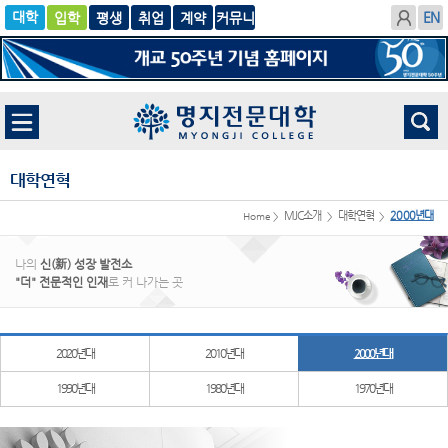
입학
글로
평생
취업
계
벌
약
대학연혁
MJC소개
대학연혁
2000년대
Home >
>
>
나의
신(新) 성장 발전소
"더" 전문적인 인재
로 커 나가는 곳
2020년대
2010년대
2000년대
1990년대
1980년대
1970년대