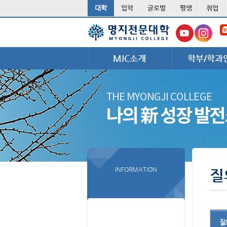
대학
입학
글로벌
평생
취업
주메뉴 바로가기
서브메뉴 바로가기
본문 바로가기
MJC소개
학부/학과
INFORMATION
질
질