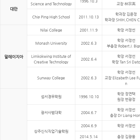
1996.10.3
Science and Technology
교장 林宗嵩
대만
학과장 김윤정
Chip Ping High School
2011.10.13
학과장 SHIH,CHEN 
Nilai College
2001.11.9
학장 서정선
학장 서정선
Monash University
2002.6.3
부총장 Robert J. Bign
Limkokwing Institute of
학장 서정선
말레이지아
2002.6.4
Creative Technology
학장 Tan Sri Dat
학장 서정선
Sunway College
2002.6.3
교장 Elizabeth Lee F
n
학장 정연택
섬서경무학원
1996.10.10
원장 번광정
학장 서정선
광서사범대학
2004.6.7
총장 Dr Liang Ho
2004.6.9
학장 서정선
상주신식직업기술학원
2014.5.14
총장 김광웅