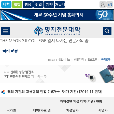
입학
글로
평생
취업
계
벌
약
THE MYONGJI COLLEGE 앞서 나가는 전문가의 꿈
국제교류
생활서비스
생활지원
학술교류
국제교류
Home >
>
>
>
나의
신(新) 성장 발전소
"더" 전문적인 인재
로 커 나가는 곳
해외 기관의 교류협력 현황 (16개국, 54개 기관) [2014.11 현재]
자매결연 체결 대학(기관) 현황
국가명
대학(기관)명
체결일자
서명자