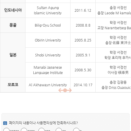
Sultan Agung
총장 서정선
인도네시아
2011.6.12
Islamic University
총장 Laode M kamala
학장 서정선
몽골
Bilig-Oyu School
2008.8.8
교장 Narantsetseg B
학장 서정선
Obirin University
2005.8.25
총장 佐藤 東洋士
학장 서정선
일본
Shobi University
2005.9.1
학장 호리에 후까
Manabi Japanese
학장 서정선
2008.5.30
Language Institute
이사장 橫泰男
총장 김광웅
모로코
Al Akhawayn University
2014.10.17
총장 Driss Ouaouic
페이지의 내용이나 사용편의성에 만족하시나요?