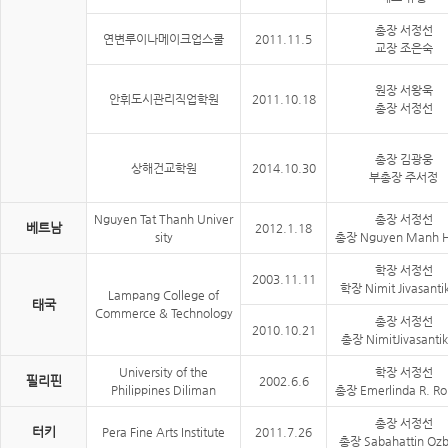
총장 서정선
연변루이나메이크업스쿨
2011.11.5
교장 조은숙
원장 서왕욱
안휘도시관리직업학원
2011.10.18
총장 서정선
총장 김광웅
상해건교학원
2014.10.30
부총장 주서정
Nguyen Tat Thanh Univer
총장 서정선
베트남
2012.1.18
sity
총장 Nguyen Manh 
학장 서정선
2003.11.11
학장 Nimit Jivasanti
Lampang College of
태국
Commerce & Technology
총장 서정선
2010.10.21
총장 NimitJivasanti
University of the
학장 서정선
필리핀
2002.6.6
Philippines Diliman
총장 Emerlinda R. R
총장 서정선
터키
Pera Fine Arts Institute
2011.7.26
총장 Sabahattin Ozb