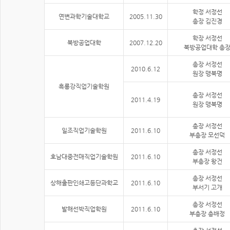
학정 서정선
연변과학기술대학교
2005.11.30
총장 김진경
학장 서정선
북방공업대학
2007.12.20
북방공업대학 총
총장 서정선
2010.6.12
원장 맹북명
흑룡강직업기술학원
총장 서정선
2011.4.19
원장 맹북명
총장 서정선
일조직업기술학원
2011.6.10
부총장 모선덕
총장 서정선
호남대중전매직업기술학원
2011.6.10
부총장 왕건
총장 서정선
상해출판인쇄고등단과학교
2011.6.10
부서기 고개
총장 서정선
발해선박직업학원
2011.6.10
부총장 총배정