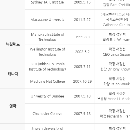
Sydney TAFE Institue
2009.9.15
원장 Pam Chrisiti
국제교류센터소장 서
Macquarie University
2011.5.27
국제교육센터장
Catherine Car lto
Manukau Institute of
학장 정연택
1999.8.3
Technology
학장 R. J. Willyam
뉴질랜드
Wellington Institute of
학장 서정선
2002.5.2
Technology
CEO Linda Sisson
BCIT(British Columbia
학장 서정선
2005.7.11
Institute of Technology)
원장 Dr Tony Know
캐나다
학장 서정선
Medicine Hat College
2007.10.29
학장 Ralph Week
학장 서정선
University of Dundee
2007.9.18
부총장 Anne H. Ande
영국
학장 서정선
Chichester College
2007.9.18
학장 Richard N. Par
Jinwen University of
학장 정연택