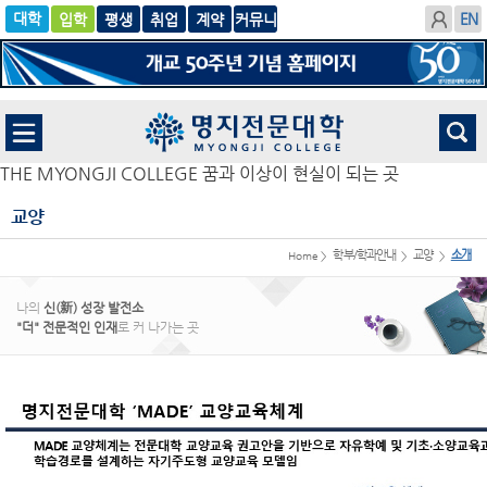
입학
글로
평생
취업
계
벌
약
THE MYONGJI COLLEGE 꿈과 이상이 현실이 되는 곳
교양
학부/학과안내
교양
소개
Home >
>
>
나의
신(新) 성장 발전소
"더" 전문적인 인재
로 커 나가는 곳