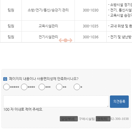
- 소방시설 정기
팀원
소방/전기/통신/승강기 관리
300-1030
- 전기, 통신시
- 교육시설 승강
팀원
교육시설관리
300-1035
- 교내 위생 및
팀원
전기시설관리
300-1036
- 전기 및 냉난
페이지의 내용이나 사용편의성에 만족하시나요?
의견등록
100 자 이내로 적어 주세요.
담당부서
구매시설팀
연락처
02-300-1038