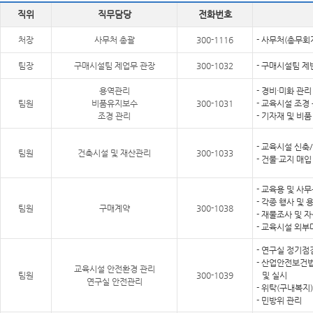
직위
직무담당
전화번호
처장
사무처 총괄
300-1116
- 사무처(총무회
팀장
구매시설팀 제업무 관장
300-1032
- 구매시설팀 제
용역관리
- 경비·미화 관리
팀원
비품유지보수
300-1031
- 교육시설 조경
조경 관리
- 기자재 및 비
- 교육시설 신축
팀원
건축시설 및 재산관리
300-1033
- 건물·교지 매입
- 교육용 및 사
- 각종 행사 및 
팀원
구매계약
300-1038
- 재물조사 및 
- 교육시설 외부
- 연구실 정기점
- 산업안전보건
교육시설 안전환경 관리
팀원
300-1039
및 실시
연구실 안전관리
- 위탁(구내복지
- 민방위 관리