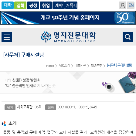
입학
글로
평생
취업
계
벌
약
[사무처] 구매시설팀
MJC소개
대학기관
행정본부
[사무처] 구매시설팀
Home >
>
>
>
나의
신(新) 성장 발전소
"더" 전문적인 인재
로 커 나가는 곳
사회교육관 106호
300-1030~1, 1038~9, 8745
위치
전화
소개
물품 및 용역의 구매·계약 업무와 교내 시설물 관리, 교육환경 개선을 담당하며,