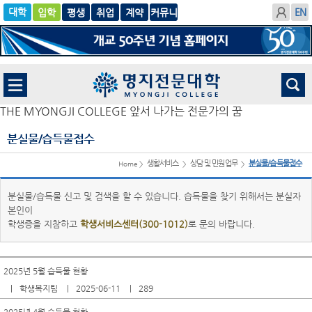
입학
글로
평생
취업
계
벌
약
THE MYONGJI COLLEGE 앞서 나가는 전문가의 꿈
분실물/습득물접수
생활서비스
상담 및 민원업무
분실물/습득물접수
Home >
>
>
분실물/습득물 신고 및 검색을 할 수 있습니다. 습득물을 찾기 위해서는 분실자
본인이
학생증을 지참하고
학생서비스센터(300-1012)
로 문의 바랍니다.
2025년 5월 습득물 현황
학생복지팀
2025-06-11
289