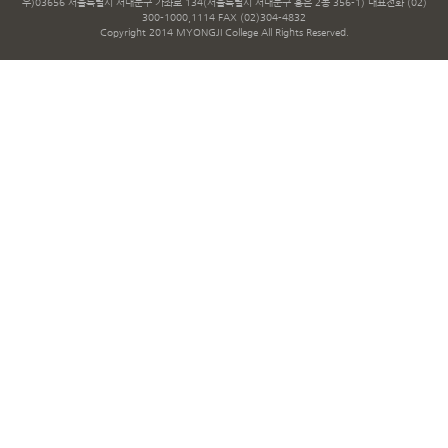
우)03656 서울특별시 서대문구 가좌로 134(서울특별시 서대문구 홍은 2동 356-1) 대표전화 (02)
300-1000,1114 FAX (02)304-4832
Copyright 2014 MYONGJI College All Rights Reserved.