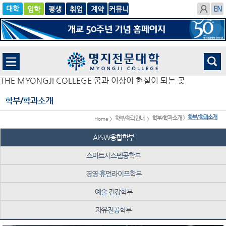
입학
글로
평생
취업
계
벌
약
THE MYONGJI COLLEGE 꿈과 이상이 현실이 되는 곳
학부/학과소개
학부/학과소개
학부/학과소개 >
학부/학과안내
Home >
>
AI·SW융합학부
스마트시스템공학부
경영·휴먼라이프학부
예술·건강학부
자유전공학부