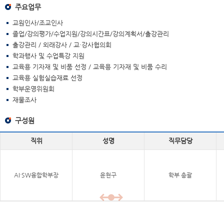
주요업무
교원인사/조교인사
졸업/강의평가/수업지원/강의시간표/강의계획서/출강관리
출강관리 / 외래강사 / 교·강사협의회
학과행사 및 수업특강 지원
교육용 기자재 및 비품 선정 / 교육용 기자재 및 비품 수리
교육용 실험실습재료 선정
학부운영위원회
재물조사
구성원
직위
성명
직무담당
AI·SW융합학부장
윤현구
학부 총괄