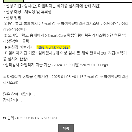
신청 기간
상시
단
마일리지는 학기중 실시자에 한해 지급
-
:
(
,
)
신청 대상
재학생 및 휴학생
-
:
신청 방법
-
학교 홈페이지
학생역량이력관리시스템
상담예약
심리
①
PC :
> Smart Care
>
>
상담
상담센터
(
)
모바일
학교 홈페이지
학생역량이력관리시스템
맨 하단
심
②
:
> Smart Care
>
‘
리상담센터
클릭
’
신청 바로가기
▶▶
:
https://url.kr/wfbz2p
마일리지
지급 기준
심리검사
개 이상 실시 및 해석 완료시
지급
학기
-
:
2
20P
(
※
중 실시에 한함
)
심리검사 마일리지 지급
기간
월
금
-
: 2024.12.30.(
)~2025.01.03.(
)
마일리지 장학금 신청기간
학생역량이력관
※
: 2025.01.06.~01.15(Smart Care
리시스템
)
많은 참여 바랍니다
.
감사합니다
.
문의
☎
: 02-300-3631/3751/3761
목록