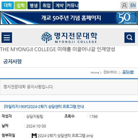
입학
글로
평생
취업
계
벌
약
THE MYONGJI COLLEGE 미래를 이끌어나갈 인재양성
공지사항
정보서비스
공지사항
Home >
>
명지전문대학 공지사항입니다.
[마일리지190P]2024-2학기 상담센터 프로그램 안내
작성자
조회수
상담지원팀
1786
날짜
2024-10-30
첨부파일
2024-2학기 상담센터 프로그램.png