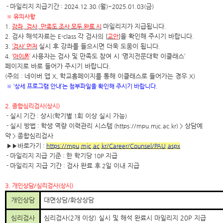
마일리지
지급기간
월
금
-
: 2024.12.30.(
)~2025.01.03(
)
※
유의사항
마일리지가
지급됩니다
1.
강좌
,
검사
,
만족도
조사
모두 완료 시
.
검사 해석자료는
각 검사의
을 확인해 주시기 바랍니다
2.
E-class
[
교안
]
.
실시 후 강좌를 들으시면 더욱 도움이 됩니다
3.
‘
검사
’
먼저
.
사용자는 검사 및 만족도 참여 시
명지전문대학 이클래스
4.
‘
아이폰
’
‘
’
페이지로 바로 들어가 주시기 바랍니다
.
주의
네이버 앱
학교홈페이지를 통해 이클래스로 들어가는 경우
(
:
X,
X)
※
‘
상세 프로그램 안내
’
는 첨부파일을 확인해 주시기 바랍니다
.
2.
종합심리검사
(
상시
)
실시
기간
상시
학기별
회 이상 실시 가능
-
:
(
1
)
실시 방법
학생 역량 이력관리 시스템
상담예
-
:
(https://mpu.mjc.ac.kr) >
약
종합심리검사
>
바로가기
▶▶
:
https://mpu.mjc.ac.kr/Career/Counsel/PAU.aspx
마일리지
지급 기준
한 학기당
지급
-
:
10P
마일리지 지급 기간
검사 완료 후
일 이내 지급
-
:
2
3.
개인상담
/
심리검사
(
상시
)
개인상담
대면상담
/
화상상담
심리검사
심리검사
(2
개 이상
)
실시 및 해석 완료시 마일리지
20P
지급