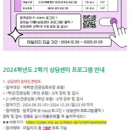
2024
학년도
2
학기 상담센터 프로그램 안내
1.
상담센터 온라인 콘텐츠
참여대상
재학생
전공심화과정 포함
-
:
(
)
학년
전공심화
학년 포함
개 강좌 및 검사
* 1
(
1
) : 8
학년
전공심화
학년 포함
개 강좌 및 검사
* 2~3
(
2
) : 8
참여기간
수
일
까지
-
: 2024.09.25.(
)~2024.12.29.(
)23:59
참여방법
원격강좌
로그인
클릭
-
:
[
E-class]
> [
상담센터 프로그램
]
>
및
실시
제출완료를 꼭 눌러주세요
강좌
검사
,
만족도
(
!)
바로가기
▶▶
:
https://cyber.mjc.ac.kr/Main.do?cmd=viewHome
참여혜택
마일리지 총
취득 가능
-
:
190P