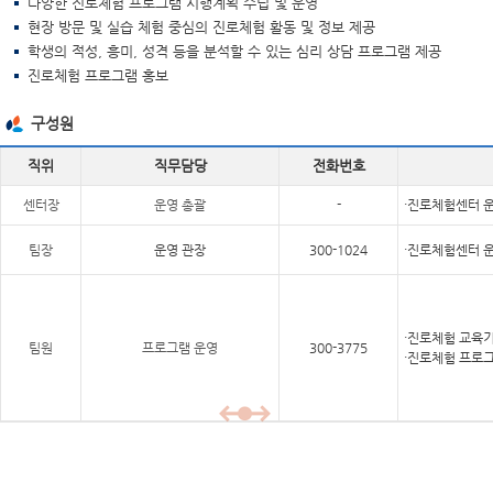
다양한 진로체험 프로그램 시행계획 수립 및 운영
현장 방문 및 실습 체험 중심의 진로체험 활동 및 정보 제공
학생의 적성, 흥미, 성격 등을 분석할 수 있는 심리 상담 프로그램 제공
진로체험 프로그램 홍보
구성원
직위
직무담당
전화번호
센터장
운영 총괄
-
·진로체험센터 
팀장
운영 관장
300-1024
·진로체험센터 운
·진로체험 교육
팀원
프로그램 운영
300-3775
·진로체험 프로