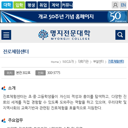
입학
글로
평생
취업
계
벌
약
진로체험센터
MJC소개
대학기관
부설센터
진로체험센터
Home >
>
>
>
본관 302호
300-3775
위치
전화
소개
진로체험센터는 초·중·고등학생들이 자신의 적성과 흥미를 탐색하고, 다양한 진
로의 세계를 직접 경험할 수 있도록 도와주는 역할을 하고 있으며, 우리대학 및
지역사회의 교육기반과 관련된 진로체험을 효율적으로 지원한다.
주요업무