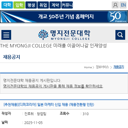
입학
글로
평생
취업
계
벌
약
THE MYONGJI COLLEGE 미래를 이끌어나갈 인재양성
채용공지
정보서비스
채용공지
Home >
>
명지전문대학 채용공지 게시판입니다.
명지전문대학의 채용공지 게시판을 통해 채용 정보를 확인하세요.
[추천채용][디퍼코리아] 일본 마케터 신입 채용 (채용전환형 인턴)
작성자
조회수
진로취ㆍ창업팀
310
날짜
2025-11-05