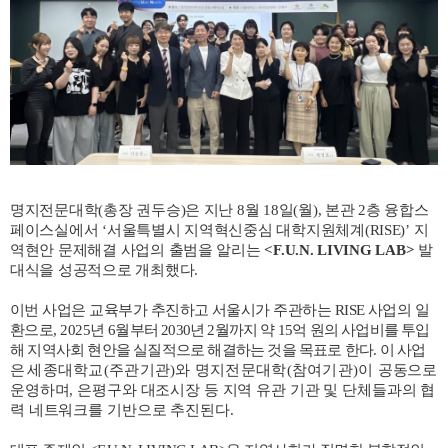
명지전문대학
(
총장 권두승
)
은 지난
8
월
18
일
(
월
),
본관
2
층 융합스
페이스실에서
‘
서울특별시 지역혁신중심 대학지원체계
(RISE)’
지
역현안 문제해결 사업의 출범을 알리는
<F.U.N. LIVING LAB>
발
대식을 성공적으로 개최했다
.
이번 사업은 교육부가 추진하고 서울시가 주관하는
RISE
사업의 일
환으로
, 2025
년
6
월부터
2030
년
2
월까지 약
15
억 원의 사업비를 투입
해 지역사회 현안을 실질적으로 해결하는 것을 목표로 한다
.
이 사업
은
세종대학교
(
주관기관
)
와 명지전문대학
(
참여기관
)
이
공동으로
운영하며
,
은평구와 대조시장 등 지역 유관 기관 및 단체들과의 협
력 네트워크를 기반으로 추진된다
.