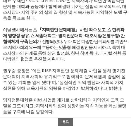
대표 주제인
<F.U.N. LIVING LAB>
은 지역사회가 직면한 복합적인
문제를 대학과 공동체가 함께 해결해 나가는 실험적 프로젝트로
,
대
조시장과 지역 주민의 삶의 질 향상 및 지속가능한 지역혁신 모델 구
축을 목표로 한다
.
이날 행사에서는
△ 「
지역현안 문제해결
」
사업 착수 보고
,
△
단위과
제 방향성 공유
,
△
세종대학교
·
명지전문대학
·
대조시장
(
은평구청
)
간
협력체계 구축 논의
가 진행되었다
.
두
대학은 다양한 단위과제를 기반으
로 지역사회의 요구에 부응하는 맞춤형 해결 방안을
제시하고
,
특히 대
조시장과의 연계를 통해 상권 활성화
,
청년 참여 확대
,
디지털 전환 등
다방면의 협업을 추진할 계획이다
.
권두승 총장은
이번
RISE
지역현안 문제해결 사업을 통해 명지전
“
문대학이 지역사회와 유기적으로 협력하며 문제해결의 중심에 설
수 있는 기회를 얻게 됐다
며
,
실질적인 지역 발전과 사회적 가치
”
“
실현을 위해 교육기관의 역량을 아낌없이 발휘하겠다
고 밝혔다
”
명지전문대학은 이번 사업을 계기로 산학협력과 지역연계 교육 모
델을 고도화하고
,
지역사회와 함께 성장하는 지속 가능한 혁신 플랫
폼을 구축해 나갈 방침이다
.
목록