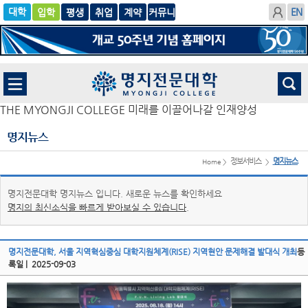
입학
글로
평생
취업
계
벌
약
THE MYONGJI COLLEGE 미래를 이끌어나갈 인재양성
명지뉴스
정보서비스
명지뉴스
Home >
>
명지전문대학 명지뉴스 입니다. 새로운 뉴스를 확인하세요
명지의 최신소식을 빠르게 받아보실 수 있습니다.
명지전문대학, 서울 지역혁심중심 대학지원체계(RISE) 지역현안 문제해결 발대식 개최
등
록일
| 2025-09-03